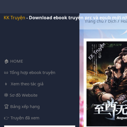
KK Truyện
- Download ebook truyện prc và epub mới n
Trang chủ
/
Dịch
/
Ho
HOME
Tổng hợp ebook truyện
Xem theo tác giả
Sơ đồ Website
Bảng xếp hạng
Truyện đã xem