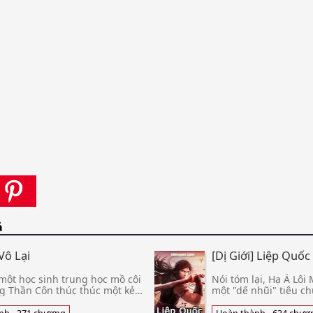
ả
Vô Lại
[Dị Giới] Liệp Quốc
 một học sinh trung học mồ côi
Nói tóm lại, Hạ Á Lôi
g Thần Côn thúc thúc một kẻ
một "dế nhũi" tiêu ch
i toán lọc lừa dân chúng.
chỉ, hắn xuất thân từ
 thúc thúc là người n
rõ hơn là, hắn là một