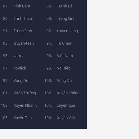
Tình Cảm
Tranh Bá
Trinh Thám
Trọng Sinh
Trùng Sinh
truyen-sung
truyen-teen
Tu Chân
va-mat
Việt Nam
vo-dich
Võ Hiệp
Vong Du
Võng Du
Vườn Trường
Xuyên Không
Xuyên Nhanh
xuyen-qua
Xuyên Thư
Xuyên Việt