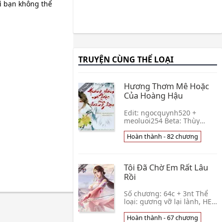
ì bạn không thể
TRUYỆN CÙNG THỂ LOẠI
Hương Thơm Mê Hoặc
Của Hoàng Hậu
Edit: ngocquynh520 +
meoluoi254 Beta: Thùy
Trang Giới thiệu: Nàng là
công chúa mất nước, khó
Hoàn thành - 82 chương
khăn lắm mới trở thành
hoàng hậu của Long Đế qu
👦 Chu Tiếu Y
Tôi Đã Chờ Em Rất Lâu
Rồi
Số chương: 64c + 3nt Thể
loại: gương vỡ lại lành, HE
👦 Giảo Xuân Bính
Hoàn thành - 67 chương