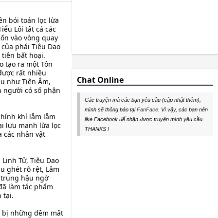
n bói toán lọc lừa
ểu Lôi tất cả các
cuốn vào vòng quay
 của phái Tiêu Dao
tiên bất hoại.
o tạo ra một Tôn
được rất nhiều
Chat Online
êu như Tiên Âm,
n người có số phận
Các truyện mà các bạn yêu cầu (cập nhật thêm),
mình sẽ thông báo tại
FanFace
. Vì vậy, các bạn nên
chính khí lẫm lẫm
like Facebook để nhận được truyện mình yêu cầu.
ại lưu manh lừa lọc
THANKS !
 các nhân vật
 Linh Tử, Tiêu Dao
u ghét rõ rệt, Lâm
g trung hậu ngờ
 đã làm tác phẩm
 tại.
ẩn bị những đêm mất