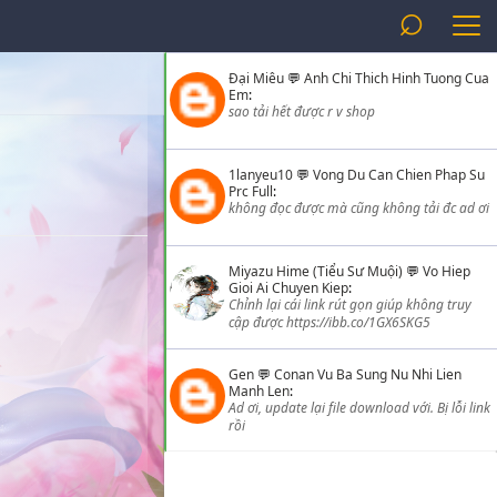
⌕
Đại Miêu
💬
Anh Chi Thich Hinh Tuong Cua
Em
:
sao tải hết được r v shop
1lanyeu10
💬
Vong Du Can Chien Phap Su
Prc Full
:
không đọc được mà cũng không tải đc ad ơi
Miyazu Hime (Tiểu Sư Muội)
💬
Vo Hiep
Gioi Ai Chuyen Kiep
:
Chỉnh lại cái link rút gọn giúp không truy
cập được https://ibb.co/1GX6SKG5
Gen
💬
Conan Vu Ba Sung Nu Nhi Lien
Manh Len
:
Ad ơi, update lại file download với. Bị lỗi link
rồi