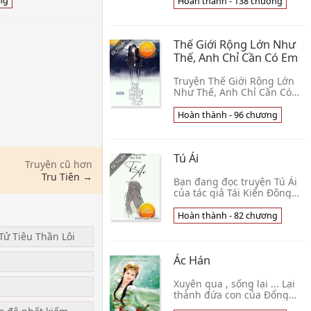
không vừa mắt, tranh đấu
ng
Hoàn thành - 138 chương
dã cô lậu quả
gay gắt không ngừng. Tùy
Hầu Ngọc nhìn đối p👦 Mặc
Tây Kha
Thế Giới Rộng Lớn Như
Thế, Anh Chỉ Cần Có Em
Truyện Thế Giới Rộng Lớn
Như Thế, Anh Chỉ Cần Có
Em của tác giả An Ngọc kể
về Cô-Thẩm Nguyệt mang
Hoàn thành - 96 chương
trên vai số nợ lớn của
người cha đã mất, p👦 An
Ngọc
Tú Ái
Truyện cũ hơn
Tru Tiên →
Bạn đang đọc truyện Tú Ái
của tác giả Tái Kiến Đông
Lưu Thủy. Bác sĩ và bệnh
nhân? Đơn thuần là một
Hoàn thành - 82 chương
bác sĩ vô lại cùng một bệnh
Tử Tiêu Thần Lôi
nhân kiêu ng👦 Tái Kiến
Đông Lưu Thuỷ
Ác Hán
u
Xuyên qua , sống lại ... Lại
thành đứa con của Đổng
Trác. Bất quá nhớ rõ trong