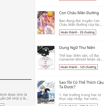
Con Cháu Mãn Đường
Bạn đang đọc truyện Con
Cháu Mãn Đường của tác
giả Đường Cầu. Cuộc sống
được dàn mỹ nhân thơm
Hoàn thành - 33 chương
ngọt ngon miệng vây
quanh là như thế nào? Hỏi
👦 Đường Cầu
Dung Ngữ Thư Niên
Thể loại: Điền văn, cổ đại
Converter:Wind4 Nhân vật
chính: Phó Dung, Ngụy
Đàm Thiên hạ đại loạn, các
Hoàn thành - 125 chương
gia tộc lớn đều bị hủy diệt.
Phó Dung g👦 Thanh Hải
Cầm Thiên Nga
Sao Tôi Có Thể Thích Cậu
Ta Được?
 Minh được tính là
1. Hai trường trung học tư
uẩn.Dế nhũi ý là
thục sáp nhập, hai nam
 lùm cỏ, hoặc nói
thần nhìn đối phương
 người vừa sinh ra