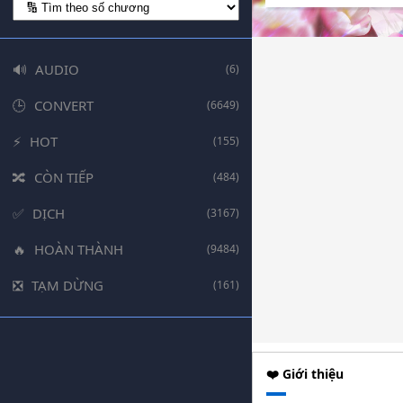
AUDIO
(6)
CONVERT
(6649)
HOT
(155)
CÒN TIẾP
(484)
DỊCH
(3167)
HOÀN THÀNH
(9484)
TẠM DỪNG
(161)
❤️ Giới thiệu