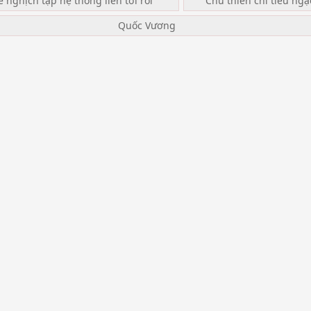
ế nghịch tập hệ thống liền tới rồi
Chư thiên chi tiếu ng
Quốc Vương