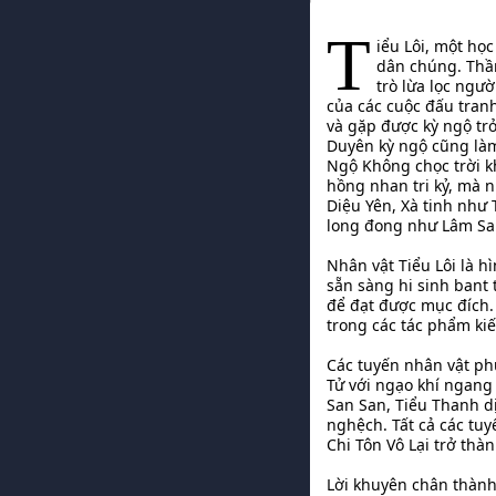
T
iểu Lôi, một họ
dân chúng. Thần
trò lừa lọc ngư
của các cuộc đấu tranh
và gặp được kỳ ngộ trở
Duyên kỳ ngộ cũng làm
Ngộ Không chọc trời k
hồng nhan tri kỷ, mà 
Diệu Yên, Xà tinh như
long đong như Lâm San
Nhân vật Tiểu Lôi là h
sẵn sàng hi sinh bant 
để đạt được mục đích
trong các tác phẩm ki
Các tuyến nhân vật phụ
Tử với ngạo khí ngang
San San, Tiểu Thanh d
nghệch. Tất cả các tuy
Chi Tôn Vô Lại trở th
Lời khuyên chân thành