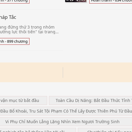
nh - 371 chương
Hoàn thành - 634 chươ
đã là một người sơn 
văn.Tỷ nh
háp Tắc
ang đứng thứ 3 trong nhóm
ường lực thôi tiến" tại trang
Thư Viện. Với sức tưởng tượng
phong phú thêm vào ng
nh - 899 chương
 vận mục từ bắt đầu
Toàn Cầu Dị Năng: Bắt Đầu Thức Tỉnh 
 Đầu Bổ Khoái, Tru Sát Tội Phạm Có Thể Lấy Được Thiên Phú Từ Đầ
Vi Phụ Chỉ Muốn Lẳng Lặng Nhìn Xem Ngươi Trường Sinh