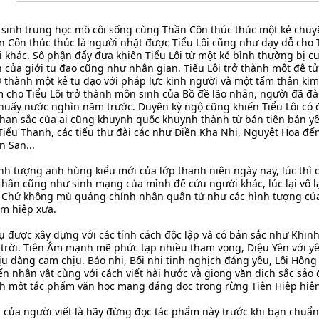
c sinh trung học mồ côi sống cùng Thần Côn thúc thúc một kẻ chuyê
 Côn thúc thúc là người nhặt được Tiểu Lôi cũng như dạy dỗ cho Ti
ời khác. Số phận đẩy đưa khiến Tiểu Lôi từ một kẻ bình thường bị 
 của giới tu đạo cũng như nhân gian. Tiểu Lôi trở thành một đệ tử
 thành một kẻ tu đạo với pháp lực kinh người và một tấm thân kim 
 cho Tiểu Lôi trở thành môn sinh của Bồ đề lão nhân, người đã đà
huấy nước nghìn năm trước. Duyên kỳ ngộ cũng khiến Tiểu Lôi có 
nhan sắc của ai cũng khuynh quốc khuynh thành từ bán tiên bán y
 Tiểu Thanh, các tiểu thư đài các như Điền Kha Nhi, Nguyệt Hoa đế
 San...
ình tượng anh hùng kiểu mới của lớp thanh niên ngày nay, lúc thì 
thân cũng như sinh mạng của mình đế cứu người khác, lúc lại vô l
. Chứ không mù quáng chính nhân quân tử như các hình tượng của
ếm hiệp xưa.
 được xây dựng với các tính cách độc lập và có bản sắc như Khinh
 trời. Tiên Âm mạnh mẽ phức tạp nhiều tham vọng, Diệu Yên với yê
ịu dàng cam chịu. Bảo nhi, Bối nhi tinh nghịch đáng yêu, Lôi Hốn
ến nhân vật cùng với cách viết hài hước và giọng văn dịch sắc sảo
ành một tác phẩm văn học mạng đáng đọc trong rừng Tiên Hiệp hiện
 của người viết là hãy đừng đọc tác phẩm này trước khi bạn chu