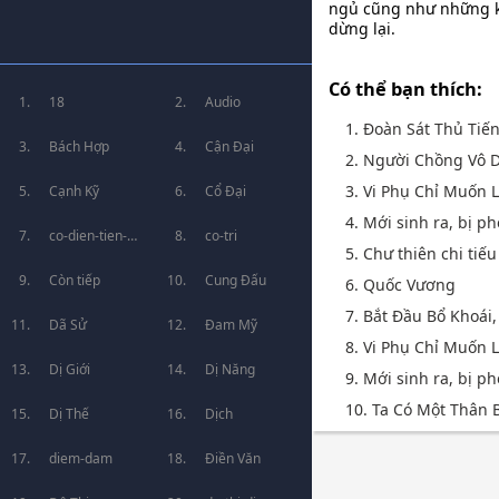
ngủ cũng như những kh
dừng lại.
Có thể bạn thích:
18
Audio
1. Đoàn Sát Thủ Tiế
Bách Hợp
Cận Đại
2. Người Chồng Vô 
3. Vi Phụ Chỉ Muốn
Cạnh Kỹ
Cổ Đại
4. Mới sinh ra, bị ph
co-dien-tien-
co-tri
5. Chư thiên chi tiế
hiep
Còn tiếp
Cung Đấu
6. Quốc Vương
7. Bắt Đầu Bổ Khoái
Dã Sử
Đam Mỹ
8. Vi Phụ Chỉ Muốn
Dị Giới
Dị Năng
9. Mới sinh ra, bị ph
10. Ta Có Một Thân B
Dị Thế
Dịch
diem-dam
Điền Văn