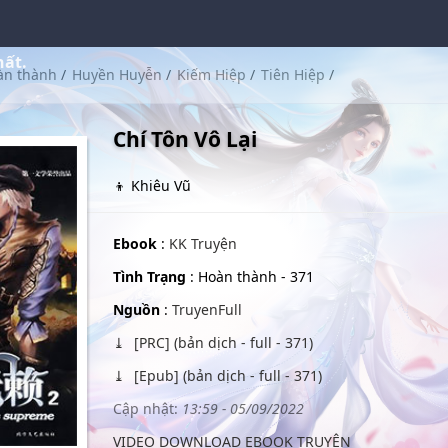
hất.
àn thành
/
Huyền Huyễn
/
Kiếm Hiệp
/
Tiên Hiệp
/
Chí Tôn Vô Lại
👦 Khiêu Vũ
Ebook
:
KK Truyện
Tình Trạng
: Hoàn thành - 371
Nguồn
:
TruyenFull
[PRC] (bản dịch - full - 371)
[Epub] (bản dịch - full - 371)
Cập nhật:
13:59 - 05/09/2022
VIDEO DOWNLOAD EBOOK TRUYỆN