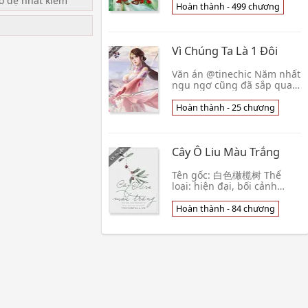
ạo đệ nhất kiếm
Tam Quốc Đổng Trác làm gì
Hoàn thành - 499 chương
có con? Đây là chuyện gì?
Ấn tượng 👦 Canh Tân
Vì Chúng Ta Là 1 Đôi
Văn án @tinechic Năm nhất
ngu ngơ cũng đã sắp qua
rồi, thế còn em thì
sao Ms.Right của tôi? Bao
Hoàn thành - 25 chương
giờ em mới tới? Ảnh chụp
đẹp lắm! “Này! Chún👦 Jitti
Rain
Cây Ô Liu Màu Trắng
Tên gốc: 白色橄榄树 Thể
loại: hiện đại, bối cảnh
chiến tranh, phóng viên
chiến trường x quân nhân,
Hoàn thành - 84 chương
song xử, ngược, kết HE
hoặc SE (tuỳ cảm nhận c👦
Cửu Nguyệt Hi