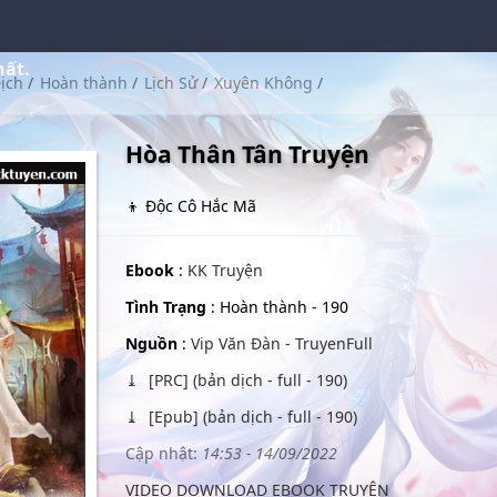
hất.
ịch
/
Hoàn thành
/
Lịch Sử
/
Xuyên Không
/
Hòa Thân Tân Truyện
👦 Độc Cô Hắc Mã
Ebook
:
KK Truyện
Tình Trạng
: Hoàn thành - 190
Nguồn
:
Vip Văn Đàn - TruyenFull
[PRC] (bản dịch - full - 190)
[Epub] (bản dịch - full - 190)
Cập nhật:
14:53 - 14/09/2022
VIDEO DOWNLOAD EBOOK TRUYỆN