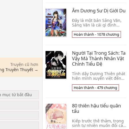
manga, tiểu thuyết Ngũ👦
Lý Gia Thành Công
Âm Dương Sư Dị Giới Du
Đây là một bản Sảng Văn,
Sảng Văn là cái gì định
nghĩa đâu này? Đối với
nhân vật chính mà nói,
Hoàn thành - 1078 chương
không người nào ta có,
người có ta ưu! Đối vớ👦
Chuột Khi Dễ Mèo
Người Tại Trong Sách: Ta
Vậy Mà Thành Nhân Vật
Chính Tiểu Đệ
Truyện cũ hơn
ng Truyền Thuyết →
Tỉnh dậy Dương Thiên phát
hiện mình xuyên việt đến
một bản Tiên Đế chuyển
thế trọng sinh tiểu thuyết
Hoàn thành - 479 chương
thế giới, mình cư nhiên
n mục từ bắt đầu
hoàn thành nhân👦 Nhất
Khối Lạn Mộc Đầu
80 thiên hậu tiểu quân
tẩu
u
Kiếp trước thê thảm, trọng
sinh tự nhiên muốn đổi cái