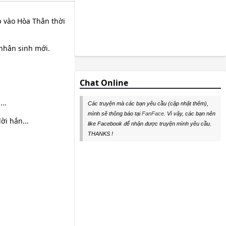
p vào Hòa Thân thời
 nhân sinh mới.
Chat Online
..
Các truyện mà các bạn yêu cầu (cập nhật thêm),
mình sẽ thông báo tại
FanFace
. Vì vậy, các bạn nên
ời hắn...
like Facebook để nhận được truyện mình yêu cầu.
THANKS !