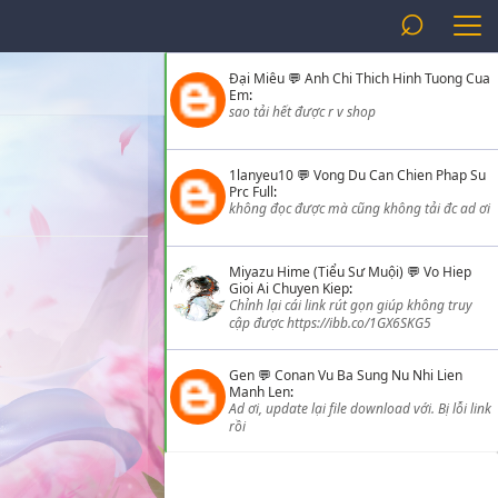
⌕
Đại Miêu
💬
Anh Chi Thich Hinh Tuong Cua
Em
:
sao tải hết được r v shop
1lanyeu10
💬
Vong Du Can Chien Phap Su
Prc Full
:
không đọc được mà cũng không tải đc ad ơi
Miyazu Hime (Tiểu Sư Muội)
💬
Vo Hiep
Gioi Ai Chuyen Kiep
:
Chỉnh lại cái link rút gọn giúp không truy
cập được https://ibb.co/1GX6SKG5
Gen
💬
Conan Vu Ba Sung Nu Nhi Lien
Manh Len
:
Ad ơi, update lại file download với. Bị lỗi link
rồi