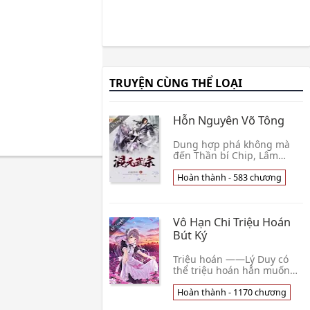
TRUYỆN CÙNG THỂ LOẠI
Hỗn Nguyên Võ Tông
Dung hợp phá không mà
đến Thần bí Chip, Lâm
Thiên từ không quan trọng
ở giữa dứt khoát quật khởi,
Hoàn thành - 583 chương
thôi diễn Thiên Địa, quét
ngang thế gian h👦 Cổ Vận
Tinh Hà Trứ
Vô Hạn Chi Triệu Hoán
Bút Ký
Triệu hoán ——Lý Duy có
thể triệu hoán hắn muốn
triệu hoán hết thảy ——
ngườiLàm làm một cái điện
Hoàn thành - 1170 chương
ảnh, trò chơi, anime,