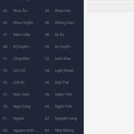
Khoa Ảo
Khoa Học
Khoa Huyễn
Không Gian
Kiếm Hiệp
Kỳ Ảo
Kỳ Duyên
Kỳ Huyễn
Lãng Mạn
lanh-khoc
Lịch Sử
Light Novel
Linh Dị
Mạt Thế
Nam Sinh
Ngôn Tình
Ngọt Sủng
Ngôn Tinh
Ngược
Nguyên Sang
nguyen-sinh-
Nhẹ Nhàng