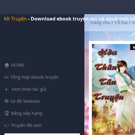
KK Truyện
- Download ebook truyện prc và epub mới n
Trang chủ
/
Cổ Đại
/
D
HOME
Tổng hợp ebook truyện
Xem theo tác giả
Sơ đồ Website
Bảng xếp hạng
Truyện đã xem