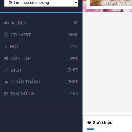
AUDIO
(6)
CONVERT
(6649)
HOT
(155)
CÒN TIẾP
(484)
DỊCH
(3167)
HOÀN THÀNH
(9484)
TẠM DỪNG
(161)
❤️ Giới thiệu