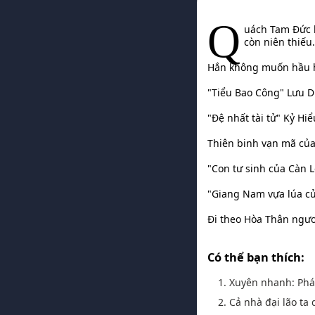
Q
uách Tam Đức l
còn niên thiếu
Hắn không muốn hầu hạ
"Tiểu Bao Công" Lưu Du
"Đệ nhất tài tử" Kỷ Hiể
Thiên binh vạn mã của
"Con tư sinh của Càn 
"Giang Nam vựa lúa củ
Đi theo Hòa Thân ngươ
Có thể bạn thích:
1. Xuyên nhanh: Phá
2. Cả nhà đại lão ta