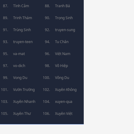
Tình Cảm
Tranh Bá
Trinh Thám
Trọng Sinh
Trùng Sinh
truyen-sung
truyen-teen
Tu Chân
va-mat
Việt Nam
vo-dich
Võ Hiệp
Vong Du
Võng Du
Vườn Trường
Xuyên Không
Xuyên Nhanh
xuyen-qua
Xuyên Thư
Xuyên Việt