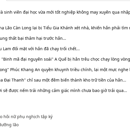
à sinh viên đại học vừa mới tốt nghiệp không may xuyên qua nhậ
.
 Lão Càn Long lại bị Tiểu Gia Khánh xét nhà, khiến hắn phải tìm
ng thất bại thảm hại trước hắn...
u Lam đối mặt với hắn đã chạy trối chết...
 "Binh mã đại nguyên soái" A Quế bị hắn trêu chọc chạy lòng vòng.
Long" Phúc Khang An quyền khuynh triều chính, lại một mực nghe l
a Đại Thanh" chỉ sau một đêm biến thành kho trữ tiền của hắn...
i sẽ được nếm trải những cảm giác mình chưa bao giờ trải qua...
o hôi nữ phụ nghịch tập ký
 dưỡng lão