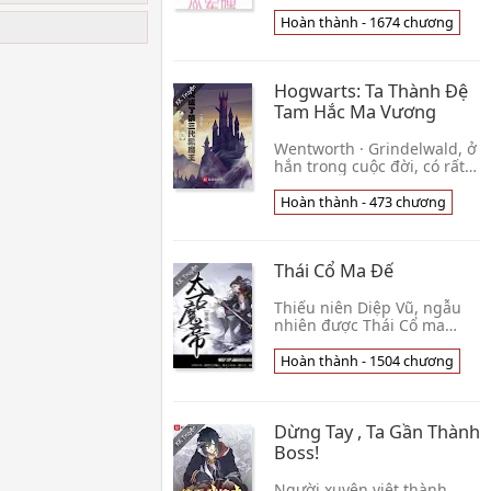
tùy ý cách sống, báo thù
ngược tra dạy dỗ quân
Hoàn thành - 1674 chương
phu, chế bá giới giải trí,
nhân tiện tr👦 Lập Hành
Hogwarts: Ta Thành Đệ
Tam Hắc Ma Vương
Wentworth · Grindelwald, ở
hắn trong cuộc đời, có rất
nhiều ánh sao rạng rỡ
danh hiệu: Đương đại vĩ đại
Hoàn thành - 473 chương
nhất nhà tiên tri, Vu Túy
Đảng người👦 Nhất Phẩm
Mặc Hương
Thái Cổ Ma Đế
Thiếu niên Diệp Vũ, ngẫu
nhiên được Thái Cổ ma
tâm, tu truyền thừa vô
thượng, đạp Cửu Thiên,
Hoàn thành - 1504 chương
tung Hoàn Vũ, giết tứ
phương, Chiến Thiên Hạ, đ
👦 Thảo Căn
Dừng Tay , Ta Gần Thành
Boss!
Người xuyên việt thành